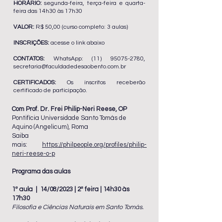
HORÁRIO:
segunda-feira, terça-feira e quarta-
feira das 14h30 às 17h30
VALOR:
R$ 5
0,00 (curso completo: 3 aulas)
INSCRIÇÕES:
acesse o link abaixo
CONTATOS:
WhatsApp:
(11) 95075-2780
,
secretaria@faculdadedesaobento.com.br
CERTIFICADOS:
Os inscritos receberão
certificado de participação.
Com Prof. Dr. Frei Philip-Neri Reese, OP
Pontifícia Universidade Santo Tomás de
Aquino (Angelicum), Roma
Saiba
mais:
https://philpeople.org/profiles/philip-
neri-reese-o-p
Programa das aulas
1ª aula | 14/08/2023 | 2ª feira | 14h30 às
17h30
Filosofia e Ciências Naturais em Santo Tomás.