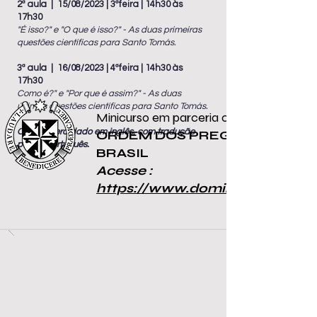
2ª aula | 15/08/2023 | 3ªfeira | 14h30 às
17h30
"É isso?" e "O que é isso?" - As duas primeiras
questões científicas para Santo Tomás.
3ª aula | 16/08/2023 | 4ªfeira | 14h30 às
17h30
Como é?" e "Por que é assim?" - As duas
últimas questões científicas para Santo Tomás.
Minicurso em parceria com:
O curso será dado em inglês, com tradução
ORDEM DOS PREGADORES N
para o português.
BRASIL
Acesse :
https://www.dominicanos.org.b