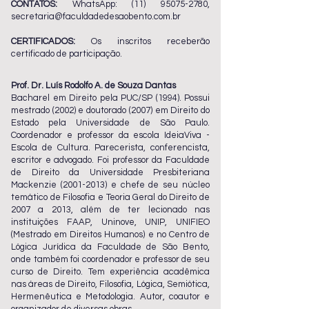
CONTATOS:
WhatsApp:
(11) 95075-2780
,
secretaria@faculdadedesaobento.com.br
CERTIFICADOS:
Os inscritos receberão
certificado de participação.
Prof. Dr. Luís Rodolfo A. de Souza Dantas
Bacharel em Direito pela PUC/SP (1994). Possui
mestrado (2002) e doutorado (2007) em Direito do
Estado pela Universidade de São Paulo.
Coordenador e professor da escola IdeiaViva -
Escola de Cultura. Parecerista, conferencista,
escritor e advogado. Foi professor da Faculdade
de Direito da Universidade Presbiteriana
Mackenzie
(2001-2013)
e chefe de seu núcleo
temático de Filosofia e Teoria Geral do Direito de
2007 a 2013, além de ter lecionado nas
instituições FAAP, Uninove, UNIP, UNIFIEO
(Mestrado em Direitos Humanos) e no Centro de
Lógica Jurídica da Faculdade de São Bento,
onde também foi coordenador e professor de seu
curso de Direito. Tem experiência acadêmica
nas áreas de Direito, Filosofia, Lógica, Semiótica,
Hermenêutica e Metodologia. Autor, coautor e