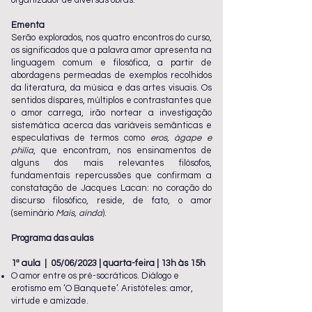
organizador de diversas obras.
Ementa
Serão explorados, nos quatro encontros do curso,
os significados que a palavra amor apresenta na
linguagem comum e filosófica, a partir de
abordagens permeadas de exemplos recolhidos
da literatura, da música e das artes visuais. Os
sentidos díspares, múltiplos e contrastantes que
o amor carrega, irão nortear a investigação
sistemática acerca das variáveis semânticas e
especulativas de termos como
eros, ágape e
philia
, que encontram, nos ensinamentos de
alguns dos mais relevantes filósofos,
fundamentais repercussões que confirmam a
constatação de Jacques Lacan: no coração do
discurso filosófico, reside, de fato, o amor
(seminário
Mais, ainda
).
Programa das aulas
1ª aula | 05/06/2023 | quarta-feira | 13h às 15h
O amor entre os pré-socráticos. Diálogo e
erotismo em ‘O Banquete’. Aristóteles: amor,
virtude e amizade.