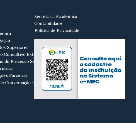
Secretaria Acadêmica
Contabilidade
Política de Privacidade
edora
gação
dos Superiores
o Consultivo Externo
o do Processo Seletivo
trutura
ções Parceiras
de Conversação - MSB