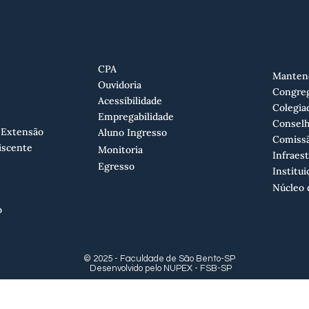
CPA
Manten
Ouvidoria
Congre
Acessibilidade
Colegia
Empregabilidade
Conselh
 Extensão
Aluno Ingresso
Comissã
iscente
Monitoria
Infraes
Egresso
Institui
Núcleo 
o
© 2025 - Faculdade de São Bento-SP
Desenvolvido pelo NUPEX - FSB-SP