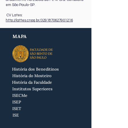
em São Paulo-SP.
CV Lates:
http://lattes.cnpq.br/3291870627901216
MAPA
História dos Beneditinos
História do Mosteiro
História da Faculdade
Institutos Superiores
ISECMe
ISEP
ISET
ISE