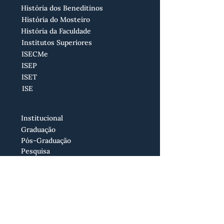
História dos Beneditinos
História do Mosteiro
História da Faculdade
Institutos Superiores
ISECMe
ISEP
ISET
ISE
Institucional
Graduação
Pós-Graduação
Pesquisa
Extensão
Núcleo de Pesquisa e Extensão
Núcleo de Apoio ao Discente
Biblioteca
Memorial
Eventos