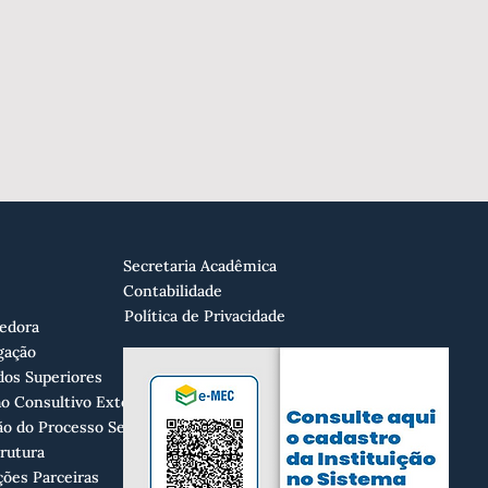
Secretaria Acadêmica
Contabilidade
Política de Privacidade
edora
gação
dos Superiores
o Consultivo Externo
o do Processo Seletivo
trutura
ções Parceiras