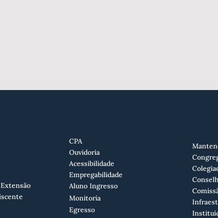
CPA
Manten
Ouvidoria
Congre
Acessibilidade
Colegia
Empregabilidade
Conselh
 Extensão
Aluno Ingresso
Comissã
iscente
Monitoria
Infraes
Egresso
Institui