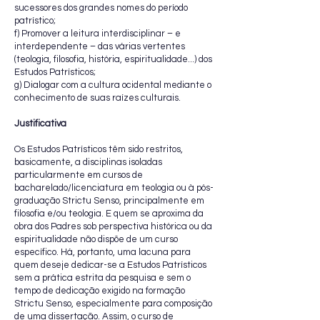
sucessores dos grandes nomes do período
patrístico;
f) Promover a leitura interdisciplinar – e
interdependente – das várias vertentes
(teologia, filosofia, história, espiritualidade...) dos
Estudos Patrísticos;
g) Dialogar com a cultura ocidental mediante o
conhecimento de suas raízes culturais.
Justificativa
Os Estudos Patrísticos têm sido restritos,
basicamente, a disciplinas isoladas
particularmente em cursos de
bacharelado/licenciatura em teologia ou à pós-
graduação Strictu Senso, principalmente em
filosofia e/ou teologia. E quem se aproxima da
obra dos Padres sob perspectiva histórica ou da
espiritualidade não dispõe de um curso
específico. Há, portanto, uma lacuna para
quem deseje dedicar-se a Estudos Patrísticos
sem a prática estrita da pesquisa e sem o
tempo de dedicação exigido na formação
Strictu Senso, especialmente para composição
de uma dissertação. Assim, o curso de