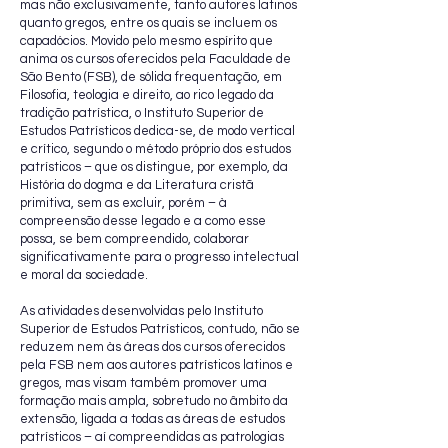
mas não exclusivamente, tanto autores latinos
quanto gregos, entre os quais se incluem os
capadócios. Movido pelo mesmo espírito que
anima os cursos oferecidos pela Faculdade de
São Bento (FSB), de sólida frequentação, em
Filosofia, teologia e direito, ao rico legado da
tradição patrística, o Instituto Superior de
Estudos Patrísticos dedica-se, de modo vertical
e crítico, segundo o método próprio dos estudos
patrísticos – que os distingue, por exemplo, da
História do dogma e da Literatura cristã
primitiva, sem as excluir, porém – à
compreensão desse legado e a como esse
possa, se bem compreendido, colaborar
significativamente para o progresso intelectual
e moral da sociedade.
As atividades desenvolvidas pelo Instituto
Superior de Estudos Patrísticos, contudo, não se
reduzem nem às áreas dos cursos oferecidos
pela FSB nem aos autores patrísticos latinos e
gregos, mas visam também promover uma
formação mais ampla, sobretudo no âmbito da
extensão, ligada a todas as áreas de estudos
patrísticos – aí compreendidas as patrologias