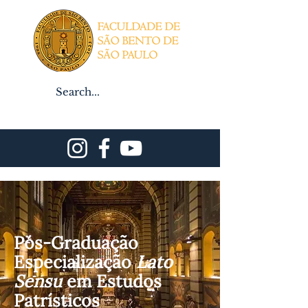
Professor
Notas
Aluno
Contato/Inscrições
Pós-Graduação
Especialização
Lato
Sensu
em Estudos
Patrísticos