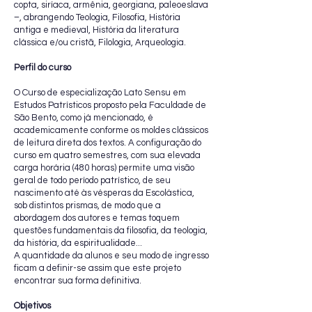
copta, siríaca, armênia, georgiana, paleoeslava
–, abrangendo Teologia, Filosofia, História
antiga e medieval, História da literatura
clássica e/ou cristã, Filologia, Arqueologia.
Perfil do curso
O Curso de especialização Lato Sensu em
Estudos Patrísticos proposto pela Faculdade de
São Bento, como já mencionado, é
academicamente conforme os moldes clássicos
de leitura direta dos textos. A configuração do
curso em quatro semestres, com sua elevada
carga horária (480 horas) permite uma visão
geral de todo período patrístico, de seu
nascimento até às vésperas da Escolástica,
sob distintos prismas, de modo que a
abordagem dos autores e temas toquem
questões fundamentais da filosofia, da teologia,
da história, da espiritualidade...
A quantidade da alunos e seu modo de ingresso
ficam a definir-se assim que este projeto
encontrar sua forma definitiva.
Objetivos