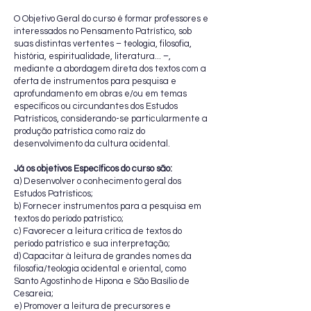
O Objetivo Geral do curso é formar professores e
interessados no Pensamento Patrístico, sob
suas distintas vertentes – teologia, filosofia,
história, espiritualidade, literatura... –,
mediante a abordagem direta dos textos com a
oferta de instrumentos para pesquisa e
aprofundamento em obras e/ou em temas
específicos ou circundantes dos Estudos
Patrísticos, considerando-se particularmente a
produção patrística como raíz do
desenvolvimento da cultura ocidental.
Já os objetivos Específicos do curso são:
a) Desenvolver o conhecimento geral dos
Estudos Patrísticos;
b) Fornecer instrumentos para a pesquisa em
textos do período patrístico;
c) Favorecer a leitura crítica de textos do
período patrístico e sua interpretação;
d) Capacitar à leitura de grandes nomes da
filosofia/teologia ocidental e oriental, como
Santo Agostinho de Hipona e São Basílio de
Cesareia;
e) Promover a leitura de precursores e