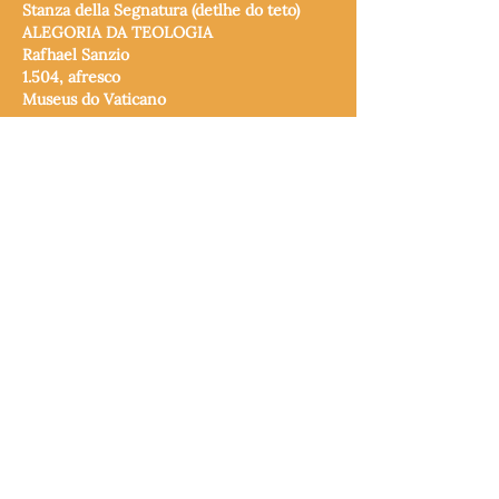
Stanza della Segnatura (detlhe do teto)
ALEGORIA DA TEOLOGIA
Rafhael Sanzio
1.504, afresco
Museus do Vaticano
MAPA
História dos Beneditinos
História do Mosteiro
História da Faculdade
Institutos Superiores
ISECMe
ISEP
ISET
ISE