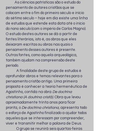
As ciências patrísticas são o estudo do
pensamento de autores cristãos que se
colocam entre o fim do primeiro século e início
do sétimo século – hoje em dia existe uma linha
de estudos que estende esta data até o início
do nono século (com o império de Carlos Magno).
O estudo destes autores se dá a partir de
fontes literárias, isto é, as obras que eles
deixaram escritas ou obras nas quais o
pensamento desses autores é presente.
Outras fontes, como aquela arqueológica,
também ajudam na compreensão deste
período.
A finalidade deste grupo de estudos é
aprofundar obras e temas relevantes para o
pensamento cristão antigo. Uma primeira
proposta é conhecer a teoria hermenêutica de
Agostinho, contida na obra
De doctrina
christiana (A doutrina cristã).
Obra que levou
aproximadamente trinta anos para ficar
pronta, o
De doctrina christiana,
apresenta todo
o esforço de Agostinho finalizado a ajudar todos
aqueles que se interessam por compreender,
viver e transmitir melhor a palavra de Deus.
O grupo se reunirá seis quartas-feiras