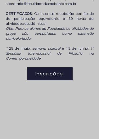
secretaria@faculdadedesaobento.com.br
CERTIFICADOS:
Os insc
ritos receberão certificado
de participação equivalente a 30 horas de
atividades acadêmicas.
Obs.: Para os alunos da Faculdade as atividades do
grupo são computadas como extensão
curricularizada.
*
25 de maio:
semana cultural
e 15 de junho:
1º
Simpósio Internacional de Filosofia na
Contemporaneidade
Inscrições